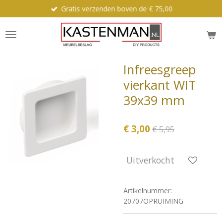
Gratis verzenden boven de € 75,00
Ga
direct
naar
de
hoofdinhoud
Infreesgreep
vierkant WIT
39x39 mm
€ 3,00
€ 5,95
Uitverkocht
Artikelnummer:
20707OPRUIMING