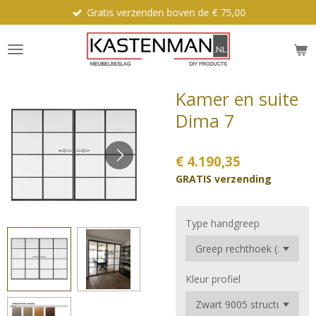
Gratis verzenden boven de € 75,00
Ga
direct
naar
de
hoofdinhoud
Kamer en suite
Dima 7
€ 4.190,35
GRATIS verzending
Type handgreep
Kleur profiel