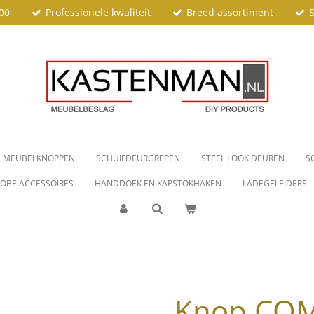
00
Professionele kwaliteit
Breed assortiment
S
MEUBELKNOPPEN
SCHUIFDEURGREPEN
STEEL LOOK DEUREN
S
OBE ACCESSOIRES
HANDDOEK EN KAPSTOKHAKEN
LADEGELEIDERS
Knop COM