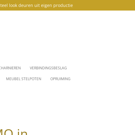
teel look deuren uit eigen productie
CHARNIEREN
VERBINDINGSBESLAG
MEUBEL STELPOTEN
OPRUIMING
O in