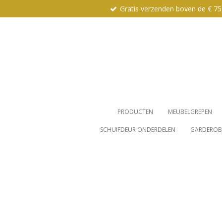
Gratis verzenden boven de € 75
Ga
direct
naar
de
hoofdinhoud
PRODUCTEN
MEUBELGREPEN
SCHUIFDEUR ONDERDELEN
GARDEROBE