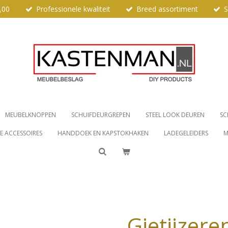
,00
Professionele kwaliteit
Breed assortiment
S
MEUBELKNOPPEN
SCHUIFDEURGREPEN
STEEL LOOK DEUREN
SC
 ACCESSOIRES
HANDDOEK EN KAPSTOKHAKEN
LADEGELEIDERS
M
Gietijzer