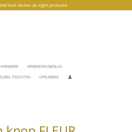
teel look deuren uit eigen productie
HARNIEREN
VERBINDINGSBESLAG
EUBEL STELPOTEN
OPRUIMING
en knop FLEUR