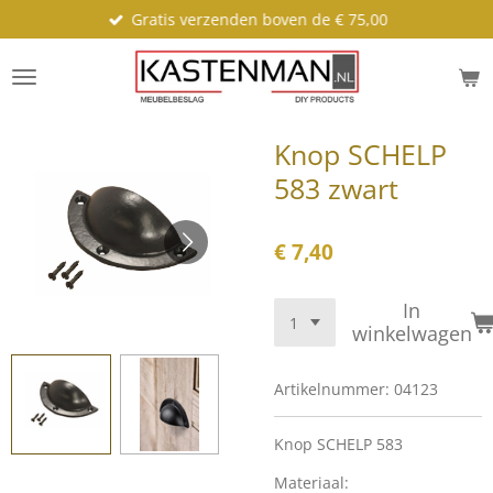
Gratis verzenden boven de € 75,00
Ga
direct
naar
de
hoofdinhoud
Knop SCHELP
583 zwart
€ 7,40
In
winkelwagen
Artikelnummer:
04123
Knop SCHELP 583
Materiaal: