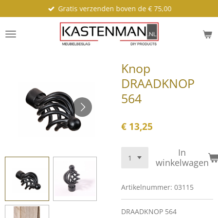
Gratis verzenden boven de € 75,00
Ga
direct
naar
de
hoofdinhoud
Knop
DRAADKNOP
564
€ 13,25
In
winkelwagen
Artikelnummer:
03115
DRAADKNOP 564