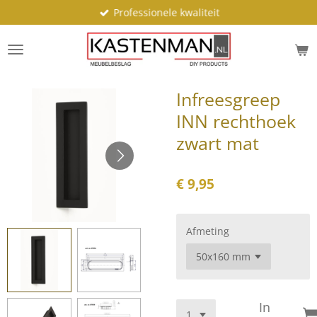
Professionele kwaliteit
Ga
direct
naar
de
hoofdinhoud
Infreesgreep
INN rechthoek
zwart mat
€ 9,95
Afmeting
In