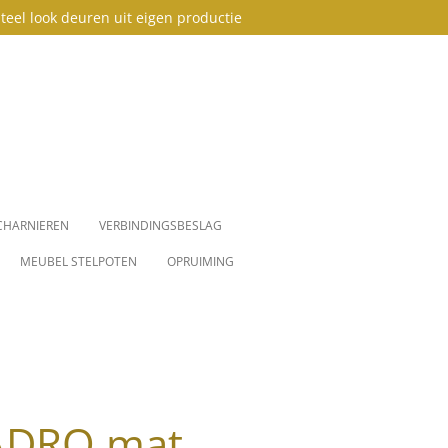
teel look deuren uit eigen productie
CHARNIEREN
VERBINDINGSBESLAG
MEUBEL STELPOTEN
OPRUIMING
ADRO mat