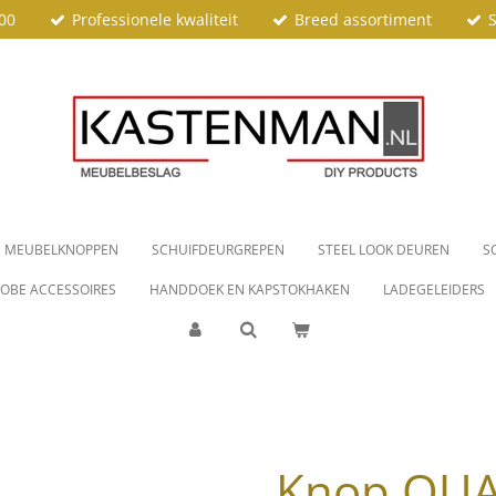
00
Professionele kwaliteit
Breed assortiment
S
MEUBELKNOPPEN
SCHUIFDEURGREPEN
STEEL LOOK DEUREN
S
OBE ACCESSOIRES
HANDDOEK EN KAPSTOKHAKEN
LADEGELEIDERS
Knop QU