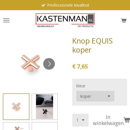
Professionele kwaliteit
Ga
direct
naar
de
hoofdinhoud
Knop EQUIS
koper
€ 7,65
kleur
In
winkelwagen