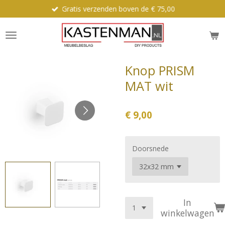
Gratis verzenden boven de € 75,00
Ga
direct
naar
de
hoofdinhoud
Knop PRISM
MAT wit
€ 9,00
Doorsnede
In
winkelwagen