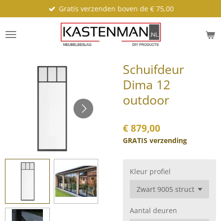
Gratis verzenden boven de € 75,00
Ga
direct
naar
de
hoofdinhoud
Schuifdeur
Dima 12
outdoor
€ 879,00
GRATIS verzending
Kleur profiel
Aantal deuren