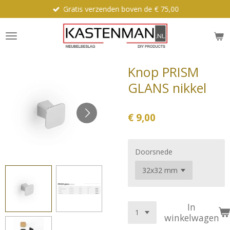
Gratis verzenden boven de € 75,00
Ga
direct
naar
de
hoofdinhoud
Knop PRISM
GLANS nikkel
€ 9,00
Doorsnede
In
winkelwagen