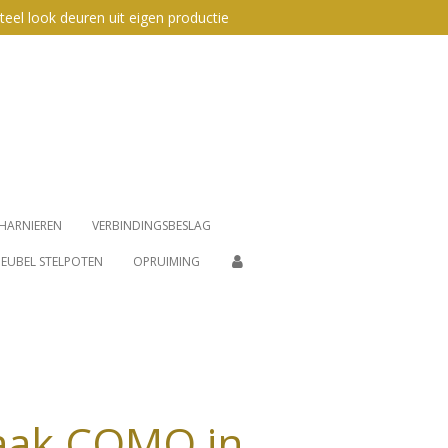
teel look deuren uit eigen productie
HARNIEREN
VERBINDINGSBESLAG
EUBEL STELPOTEN
OPRUIMING
aak COMO in