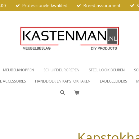
,00
Professionele kwaliteit
Breed assortiment
S
MEUBELKNOPPEN
SCHUIFDEURGREPEN
STEEL LOOK DEUREN
SC
 ACCESSOIRES
HANDDOEK EN KAPSTOKHAKEN
LADEGELEIDERS
M
Kapstokh