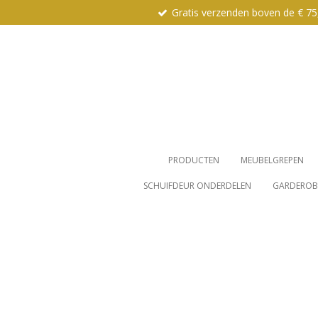
Gratis verzenden boven de € 75
Ga
direct
naar
de
hoofdinhoud
PRODUCTEN
MEUBELGREPEN
SCHUIFDEUR ONDERDELEN
GARDEROBE