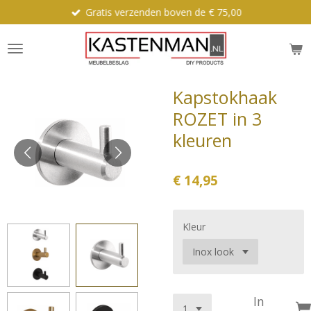
Gratis verzenden boven de € 75,00
Ga
direct
naar
de
hoofdinhoud
Kapstokhaak
ROZET in 3
kleuren
€ 14,95
Kleur
In