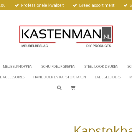
,00
Professionele kwaliteit
Breed assortiment
S
MEUBELKNOPPEN
SCHUIFDEURGREPEN
STEEL LOOK DEUREN
SC
 ACCESSOIRES
HANDDOEK EN KAPSTOKHAKEN
LADEGELEIDERS
M
Kapstokha