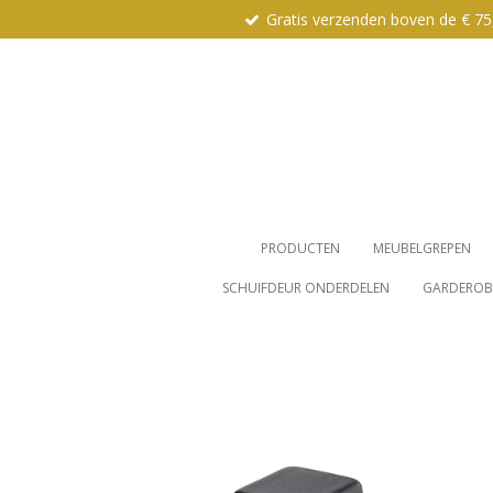
Gratis verzenden boven de € 75
Ga
direct
naar
de
hoofdinhoud
PRODUCTEN
MEUBELGREPEN
SCHUIFDEUR ONDERDELEN
GARDEROBE