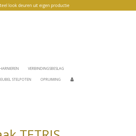
teel look deuren uit eigen productie
HARNIEREN
VERBINDINGSBESLAG
EUBEL STELPOTEN
OPRUIMING
ak TETRIS