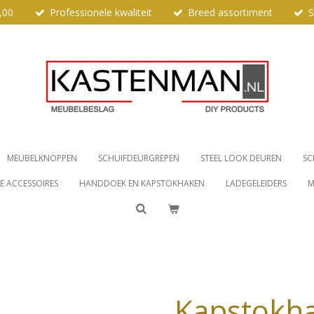
,00
Professionele kwaliteit
Breed assortiment
S
MEUBELKNOPPEN
SCHUIFDEURGREPEN
STEEL LOOK DEUREN
SC
 ACCESSOIRES
HANDDOEK EN KAPSTOKHAKEN
LADEGELEIDERS
M
Kapstokha