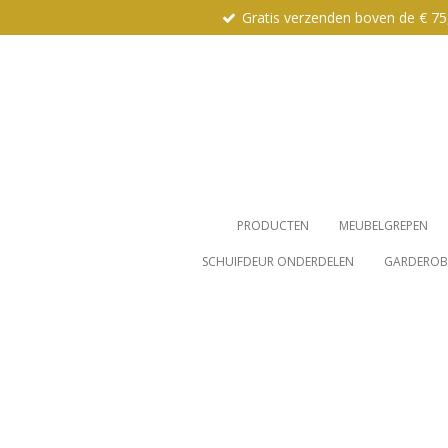
Gratis verzenden boven de € 75
Ga
direct
naar
de
hoofdinhoud
PRODUCTEN
MEUBELGREPEN
SCHUIFDEUR ONDERDELEN
GARDEROBE