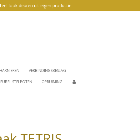
teel look deuren uit eigen productie
HARNIEREN
VERBINDINGSBESLAG
EUBEL STELPOTEN
OPRUIMING
ak TETRIS