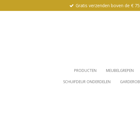
Gratis verzenden boven de € 75
Ga
direct
naar
de
hoofdinhoud
PRODUCTEN
MEUBELGREPEN
SCHUIFDEUR ONDERDELEN
GARDEROBE