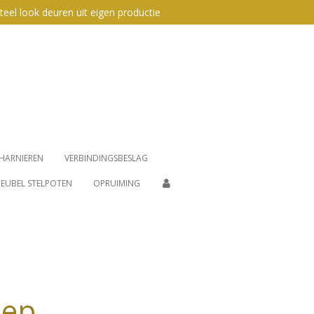
teel look deuren uit eigen productie
HARNIEREN
VERBINDINGSBESLAG
EUBEL STELPOTEN
OPRUIMING
eep