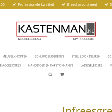
,00
Professionele kwaliteit
Breed assortiment
S
MEUBELKNOPPEN
SCHUIFDEURGREPEN
STEEL LOOK DEUREN
SC
 ACCESSOIRES
HANDDOEK EN KAPSTOKHAKEN
LADEGELEIDERS
M
Infreesgr