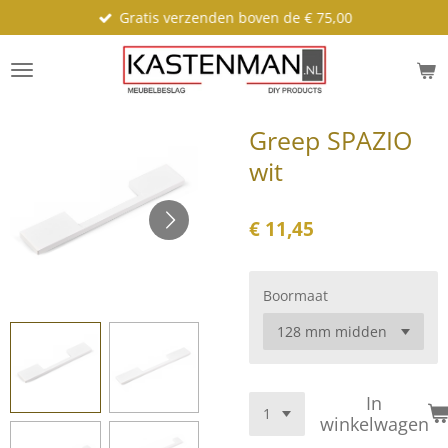
Gratis verzenden boven de € 75,00
Ga
direct
naar
de
hoofdinhoud
Greep SPAZIO
wit
€ 11,45
Boormaat
In
winkelwagen