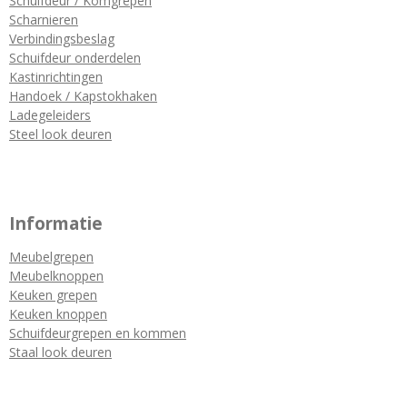
Schuifdeur / Komgrepen
Scharnieren
Verbindingsbeslag
Schuifdeur onderdelen
Kastinrichtingen
Handoek / Kapstokhaken
Ladegeleiders
Steel look deuren
Informatie
Meubelgrepen
Meubelknoppen
Keuken grepen
Keuken knoppen
Schuifdeurgrepen en kommen
Staal look deuren