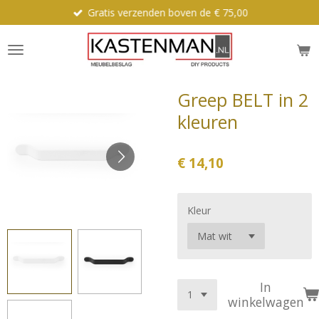
Gratis verzenden boven de € 75,00
Ga
direct
naar
de
hoofdinhoud
Greep BELT in 2
kleuren
€ 14,10
Kleur
In
winkelwagen