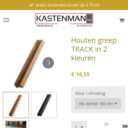
Gratis verzenden boven de € 75,00
Ga
direct
naar
de
hoofdinhoud
Houten greep
TRACK in 2
kleuren
€ 16,55
Kleur / Afmeting
In