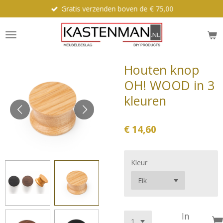
Gratis verzenden boven de € 75,00
Ga
direct
naar
de
hoofdinhoud
Houten knop
OH! WOOD in 3
kleuren
€ 14,60
Kleur
In