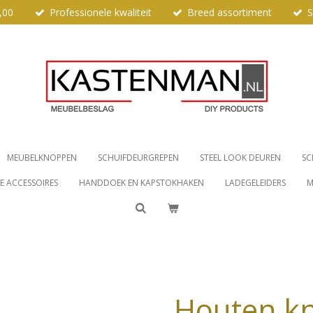
,00
Professionele kwaliteit
Breed assortiment
S
MEUBELKNOPPEN
SCHUIFDEURGREPEN
STEEL LOOK DEUREN
SC
 ACCESSOIRES
HANDDOEK EN KAPSTOKHAKEN
LADEGELEIDERS
M
Houten k