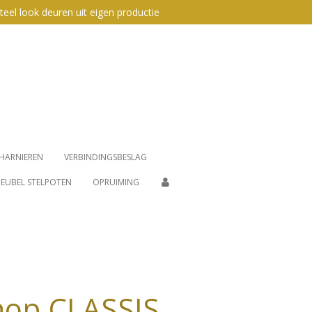
teel look deuren uit eigen productie
HARNIEREN
VERBINDINGSBESLAG
EUBEL STELPOTEN
OPRUIMING
nop CLASSIS