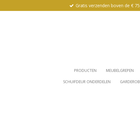
Gratis verzenden boven de € 75
Ga
direct
naar
de
hoofdinhoud
PRODUCTEN
MEUBELGREPEN
SCHUIFDEUR ONDERDELEN
GARDEROBE