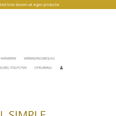
teel look deuren uit eigen productie
HARNIEREN
VERBINDINGSBESLAG
EUBEL STELPOTEN
OPRUIMING
L SIMPLE