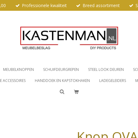
,00
Professionele kwaliteit
Breed assortiment
S
MEUBELKNOPPEN
SCHUIFDEURGREPEN
STEEL LOOK DEUREN
SC
 ACCESSOIRES
HANDDOEK EN KAPSTOKHAKEN
LADEGELEIDERS
M
Knop OVA