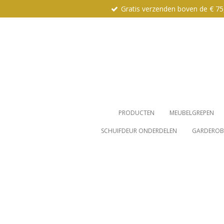
Gratis verzenden boven de € 75
Ga
direct
naar
de
hoofdinhoud
PRODUCTEN
MEUBELGREPEN
SCHUIFDEUR ONDERDELEN
GARDEROBE