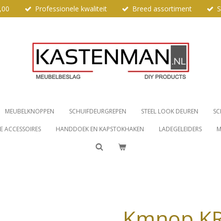
,00
Professionele kwaliteit
Breed assortiment
S
MEUBELKNOPPEN
SCHUIFDEURGREPEN
STEEL LOOK DEUREN
SC
 ACCESSOIRES
HANDDOEK EN KAPSTOKHAKEN
LADEGELEIDERS
M
Kmnop KR