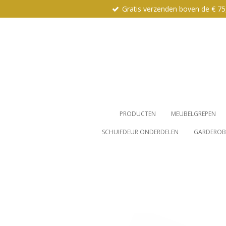
Gratis verzenden boven de € 75
Ga
direct
naar
de
hoofdinhoud
PRODUCTEN
MEUBELGREPEN
SCHUIFDEUR ONDERDELEN
GARDEROBE