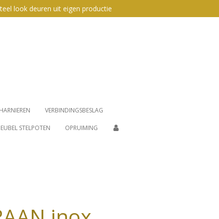
teel look deuren uit eigen productie
HARNIEREN
VERBINDINGSBESLAG
EUBEL STELPOTEN
OPRUIMING
AAN inox