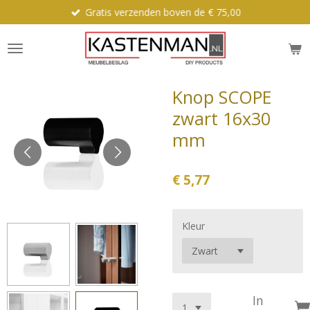
Gratis verzenden boven de € 75,00
Ga
direct
naar
de
hoofdinhoud
Knop SCOPE
zwart 16x30
mm
€ 5,77
Kleur
In