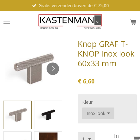
Gratis verzenden boven de € 75,00
Ga
direct
naar
de
hoofdinhoud
Knop GRAF T-
KNOP Inox look
60x33 mm
€ 6,60
Kleur
In