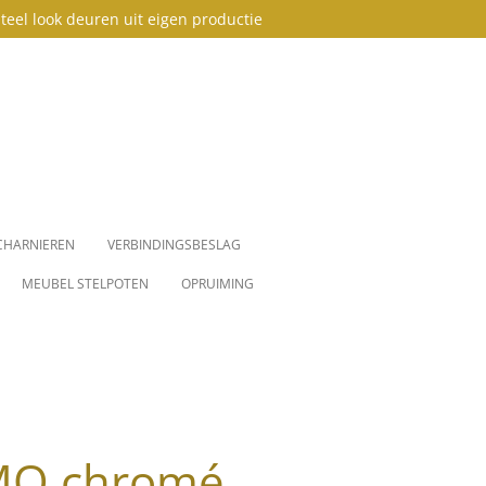
teel look deuren uit eigen productie
CHARNIEREN
VERBINDINGSBESLAG
MEUBEL STELPOTEN
OPRUIMING
MO chromé