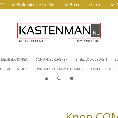
00
Professionele kwaliteit
Breed assortiment
S
MEUBELKNOPPEN
SCHUIFDEURGREPEN
STEEL LOOK DEUREN
S
OBE ACCESSOIRES
HANDDOEK EN KAPSTOKHAKEN
LADEGELEIDERS
Knop CO