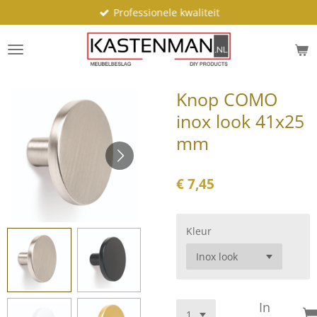
Professionele kwaliteit
Ga
direct
naar
de
hoofdinhoud
Knop COMO
inox look 41x25
mm
€ 7,45
Kleur
In