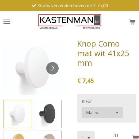
Gratis verzenden boven de € 75,00
Ga
direct
naar
de
hoofdinhoud
Knop Como
mat wit 41x25
mm
€ 7,45
Kleur
In