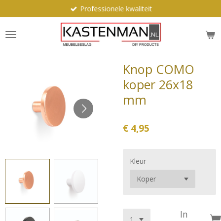
Professionele kwaliteit
Ga
direct
naar
de
hoofdinhoud
Knop COMO
koper 26x18
mm
€ 4,95
Kleur
In