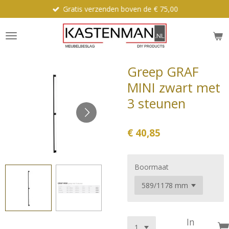
Gratis verzenden boven de € 75,00
Ga
direct
naar
de
hoofdinhoud
Greep GRAF
MINI zwart met
3 steunen
€ 40,85
Boormaat
In