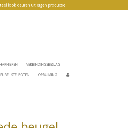
teel look deuren uit eigen productie
HARNIEREN
VERBINDINGSBESLAG
EUBEL STELPOTEN
OPRUIMING
ede beugel