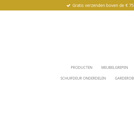
Gratis verzenden boven de € 75
Ga
direct
naar
de
hoofdinhoud
PRODUCTEN
MEUBELGREPEN
SCHUIFDEUR ONDERDELEN
GARDEROBE