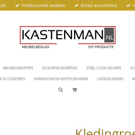
,00
Professionele kwaliteit
Breed assortiment
S
MEUBELKNOPPEN
SCHUIFDEURGREPEN
STEEL LOOK DEUREN
SC
 ACCESSOIRES
HANDDOEK EN KAPSTOKHAKEN
LADEGELEIDERS
M
Kledingro