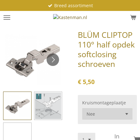
Breed assortiment
Ga
direct
naar
de
BLÜM CLIPTOP
hoofdinhoud
110° half opdek
softclosing
schroeven
€ 5,50
Kruismontageplaatje
In