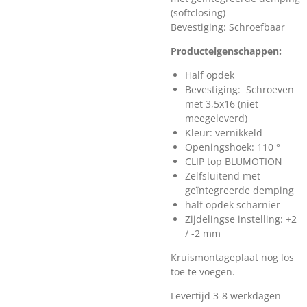
(softclosing)
Bevestiging: Schroefbaar
Producteigenschappen:
Half opdek
Bevestiging: Schroeven
met 3,5x16 (niet
meegeleverd)
Kleur: vernikkeld
Openingshoek: 110 °
CLIP top BLUMOTION
Zelfsluitend met
geïntegreerde demping
half opdek scharnier
Zijdelingse instelling: +2
/ -2 mm
Kruismontageplaat nog los
toe te voegen.
Levertijd 3-8 werkdagen