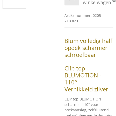
winkelwagen
Artikelnummer:
0205
71B3650
Blum volledig half
opdek scharnier
schroefbaar
Clip top
BLUMOTION -
110°
Vernikkeld zilver
CLIP top BLUMOTION
scharnier 110° voor
hoekaanslag, zelfsluitend
met geïntegreerde demping