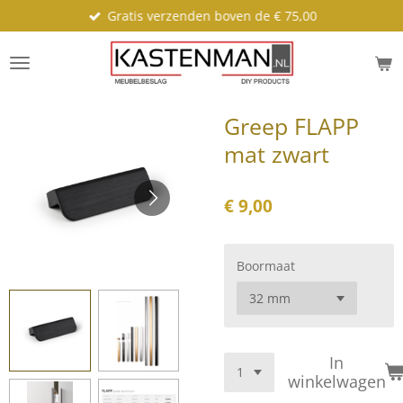
Gratis verzenden boven de € 75,00
Ga
direct
naar
de
hoofdinhoud
Greep FLAPP
mat zwart
€ 9,00
Boormaat
In
winkelwagen