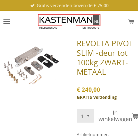
Gratis verzenden boven de € 75,00
Ga
direct
naar
de
hoofdinhoud
REVOLTA PIVOT
SLIM -deur tot
100kg ZWART-
METAAL
€ 240,00
GRATIS verzending
In
winkelwagen
Artikelnummer: