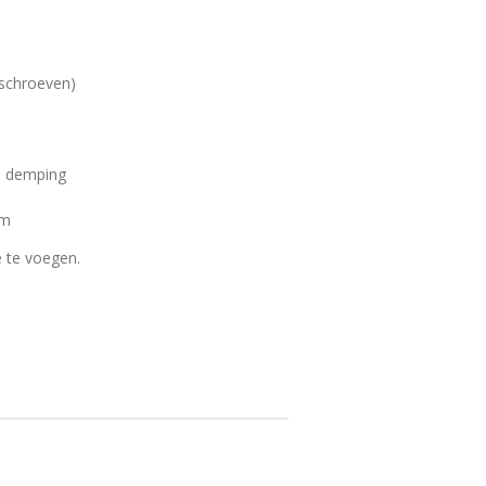
 schroeven)
e demping
mm
 te voegen.