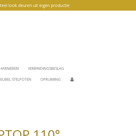
teel look deuren uit eigen productie
HARNIEREN
VERBINDINGSBESLAG
EUBEL STELPOTEN
OPRUIMING
PTOP 110°