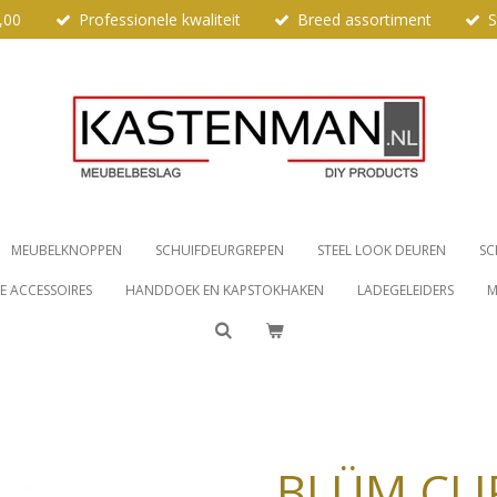
,00
Professionele kwaliteit
Breed assortiment
S
MEUBELKNOPPEN
SCHUIFDEURGREPEN
STEEL LOOK DEUREN
SC
 ACCESSOIRES
HANDDOEK EN KAPSTOKHAKEN
LADEGELEIDERS
M
BLÜM CLI