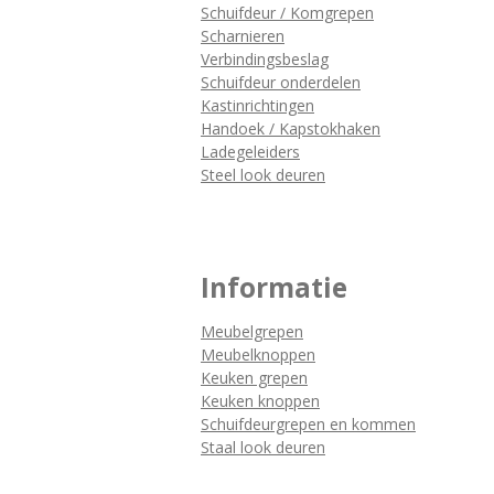
Schuifdeur / Komgrepen
Scharnieren
Verbindingsbeslag
Schuifdeur onderdelen
Kastinrichtingen
Handoek / Kapstokhaken
Ladegeleiders
Steel look deuren
Informatie
Meubelgrepen
Meubelknoppen
Keuken grepen
Keuken knoppen
Schuifdeurgrepen en kommen
Staal look deuren