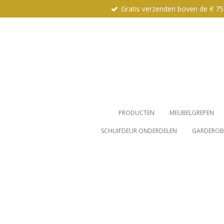
Gratis verzenden boven de € 75
Ga
direct
naar
de
hoofdinhoud
PRODUCTEN
MEUBELGREPEN
SCHUIFDEUR ONDERDELEN
GARDEROBE