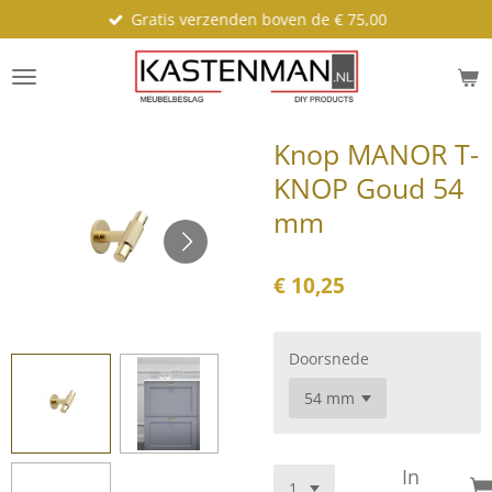
Gratis verzenden boven de € 75,00
Ga
direct
naar
de
hoofdinhoud
Knop MANOR T-
KNOP Goud 54
mm
€ 10,25
Doorsnede
In