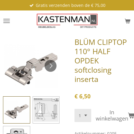
Gratis verzenden boven de € 75,00
Ga
direct
naar
de
hoofdinhoud
BLÜM CLIPTOP
110° HALF
OPDEK
softclosing
inserta
€ 6,50
In
winkelwagen
Artikelnummer:
0205