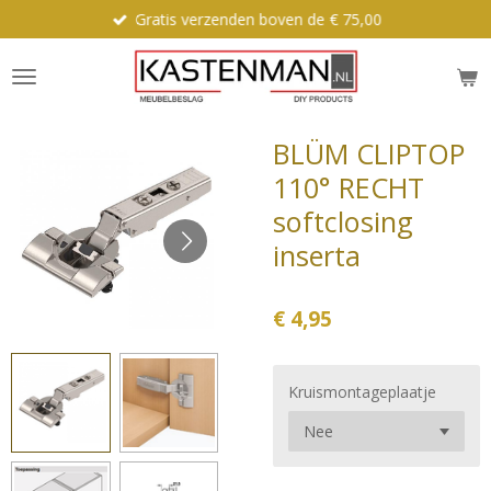
Gratis verzenden boven de € 75,00
Ga
direct
naar
de
hoofdinhoud
BLÜM CLIPTOP
110° RECHT
softclosing
inserta
€ 4,95
Kruismontageplaatje