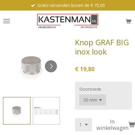
Gratis verzenden boven de € 75,00
Ga
direct
naar
de
hoofdinhoud
Knop GRAF BIG
inox look
€ 19,80
Doorsnede
In
winkelwagen