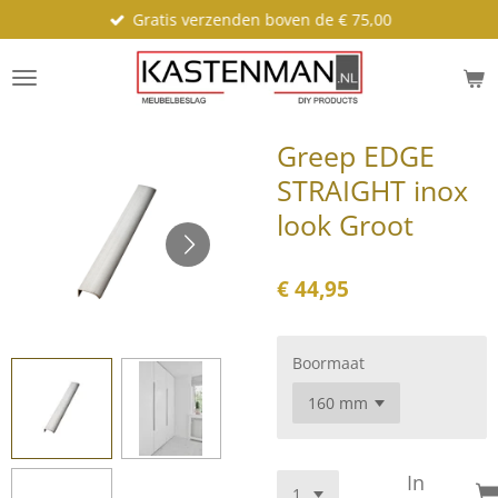
Gratis verzenden boven de € 75,00
Ga
direct
naar
de
hoofdinhoud
Greep EDGE
STRAIGHT inox
look Groot
€ 44,95
Boormaat
In