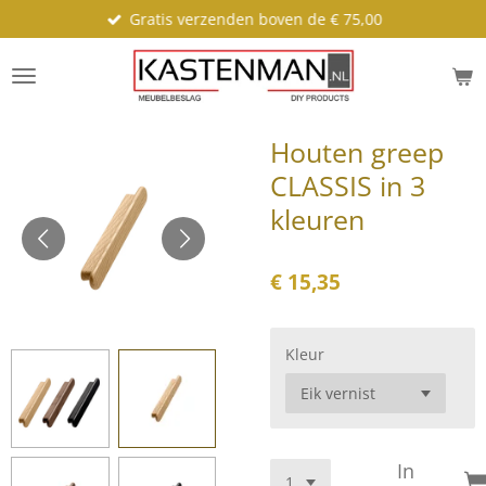
Gratis verzenden boven de € 75,00
Ga
direct
naar
de
hoofdinhoud
Houten greep
CLASSIS in 3
kleuren
€ 15,35
Kleur
In