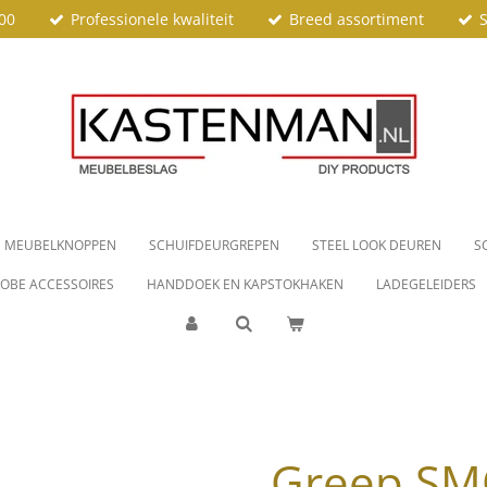
00
Professionele kwaliteit
Breed assortiment
S
MEUBELKNOPPEN
SCHUIFDEURGREPEN
STEEL LOOK DEUREN
S
OBE ACCESSOIRES
HANDDOEK EN KAPSTOKHAKEN
LADEGELEIDERS
Greep S