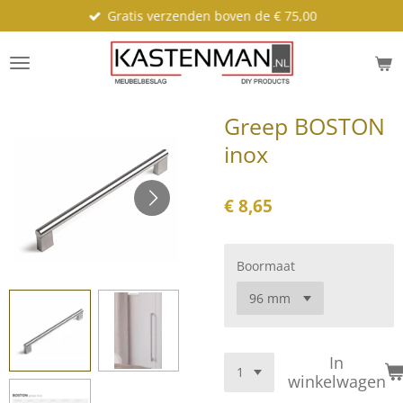
Gratis verzenden boven de € 75,00
Ga
direct
naar
de
hoofdinhoud
Greep BOSTON
inox
€ 8,65
Boormaat
In
winkelwagen