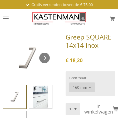
Gratis verzenden boven de € 75,00
Ga
direct
naar
de
hoofdinhoud
Greep SQUARE
14x14 inox
€ 18,20
Boormaat
In
winkelwagen