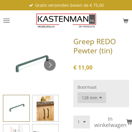
Gratis verzenden boven de € 75,00
Ga
direct
naar
de
hoofdinhoud
Greep REDO
Pewter (tin)
€ 11,00
Boormaat
In
winkelwagen