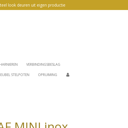
teel look deuren uit eigen productie
HARNIEREN
VERBINDINGSBESLAG
EUBEL STELPOTEN
OPRUIMING
F MINI inox