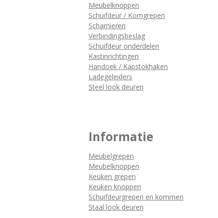
Meubelknoppen
Schuifdeur / Komgrepen
Scharnieren
Verbindingsbeslag
Schuifdeur onderdelen
Kastinrichtingen
Handoek / Kapstokhaken
Ladegeleiders
Steel look deuren
Informatie
Meubelgrepen
Meubelknoppen
Keuken grepen
Keuken knoppen
Schuifdeurgrepen en kommen
Staal look deuren