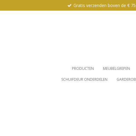
Gratis verzenden boven de € 75
Ga
direct
naar
de
hoofdinhoud
PRODUCTEN
MEUBELGREPEN
SCHUIFDEUR ONDERDELEN
GARDEROBE