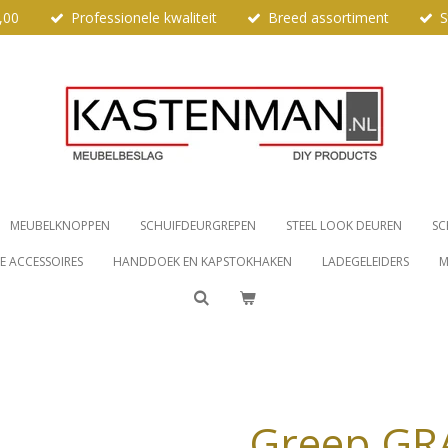
,00
Professionele kwaliteit
Breed assortiment
S
MEUBELKNOPPEN
SCHUIFDEURGREPEN
STEEL LOOK DEUREN
SC
 ACCESSOIRES
HANDDOEK EN KAPSTOKHAKEN
LADEGELEIDERS
M
Greep GRA