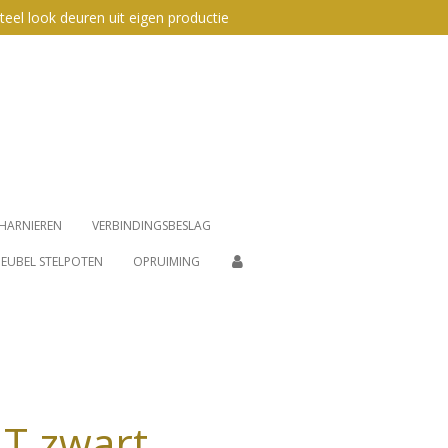
teel look deuren uit eigen productie
HARNIEREN
VERBINDINGSBESLAG
EUBEL STELPOTEN
OPRUIMING
T zwart