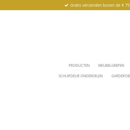
Gratis verzenden boven de € 75
Ga
direct
naar
de
hoofdinhoud
PRODUCTEN
MEUBELGREPEN
SCHUIFDEUR ONDERDELEN
GARDEROBE