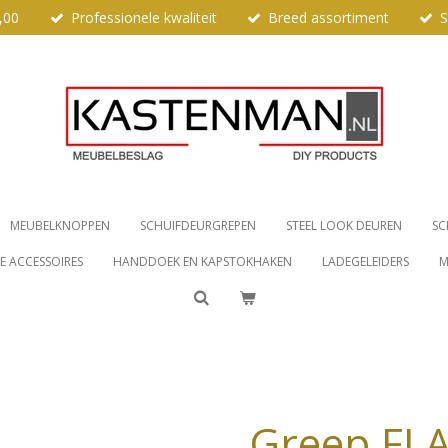
,00
Professionele kwaliteit
Breed assortiment
S
MEUBELKNOPPEN
SCHUIFDEURGREPEN
STEEL LOOK DEUREN
SC
 ACCESSOIRES
HANDDOEK EN KAPSTOKHAKEN
LADEGELEIDERS
M
Greep FLA