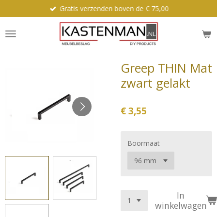
Gratis verzenden boven de € 75,00
Ga
direct
naar
de
hoofdinhoud
Greep THIN Mat
zwart gelakt
€ 3,55
Boormaat
In
winkelwagen