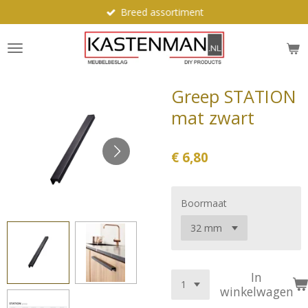
Breed assortiment
Ga
direct
naar
de
hoofdinhoud
Greep STATION
mat zwart
€ 6,80
Boormaat
In
winkelwagen